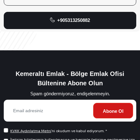
+905313250882
Kemeraltı Emlak - Bölge Emlak Ofisi
Bültenine Abone Olun
Spam göndermiyoruz, endişelenmeyin.
Abone Ol
KVKK Aydınlatma Metni
'ni okudum ve kabul ediyorum. *
İletişim bilgilerimin kullanılmasına ve benimle iletişime geçilmesine izin