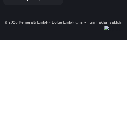
© 2026 Kemeraltı Emlak - Bölge Emlak Ofisi - Tüm hakları saklıdır