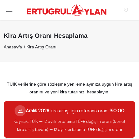
Kira Artış Oranı Hesaplama
Anasayfa
Kira Artış Oranı
TÜİK verilerine göre sözleşme yenileme ayınıza uygun kira artış
oranını ve yeni kira tutarınızı hesaplayın.
Aralık 2026
kira artışı için referans oran:
%0,00
Kaynak: TÜİK — 12 aylık ortalama TÜFE değişim oranı (konut
kira artış tavanı) — 12 aylık ortalama TÜFE değişim oranı