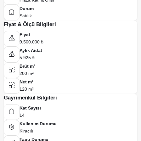
Plaza Katı & Ofisi
Durum
Satılık
Fiyat & Ölçü Bilgileri
Fiyat
9.500.000 ₺
Aylık Aidat
5.925 ₺
Brüt m²
200 m²
Net m²
120 m²
Gayrimenkul Bilgileri
Kat Sayısı
14
Kullanım Durumu
Kiracılı
Tapu Durumu