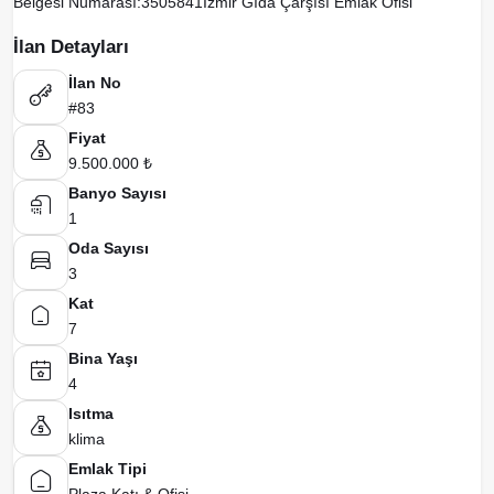
Belgesi Numarası:3505841İzmir Gıda Çarşısı Emlak Ofisi
İlan Detayları
İlan No
#83
Fiyat
9.500.000 ₺
Banyo Sayısı
1
Oda Sayısı
3
Kat
7
Bina Yaşı
4
Isıtma
klima
Emlak Tipi