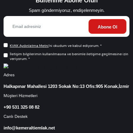
Bültenine Abone Olun
Spam göndermiyoruz, endişelenmeyin.
Abone Ol
KVKK Aydınlatma Metni
'ni okudum ve kabul ediyorum. *
İletişim bilgilerimin kullanılmasına ve benimle iletişime geçilmesine izin
veriyorum. *
Adres
Halkapınar Mahallesi 1203 Sokak No:13 Ofis:905 Konak,İzmir
Müşteri Hizmetleri
+90 531 325 08 82
Canlı Destek
info@kemeraltiemlak.net