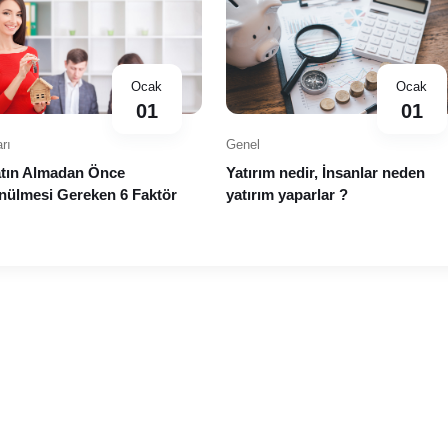
Ocak
Ocak
01
01
rı
Genel
atın Almadan Önce
Yatırım nedir, İnsanlar neden
ülmesi Gereken 6 Faktör
yatırım yaparlar ?