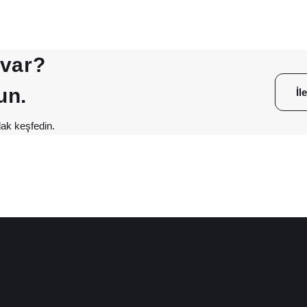
 var?
un.
İl
ak keşfedin.