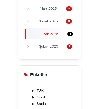
Mart 2025
8
Şubat 2025
6
Ocak 2025
4
Şubat 2020
1
Etiketler
TÜİK
2
Kiralık
1
Satılık
1