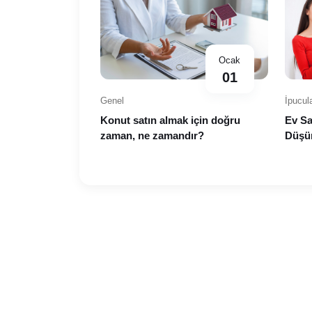
Ocak
01
Genel
İpucula
Konut satın almak için doğru
Ev S
zaman, ne zamandır?
Düşün