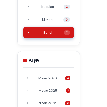
İpucuları
2
Mimari
0
Genel
7
Arşiv
Mayıs 2026
4
Mayıs 2025
1
Nisan 2025
2