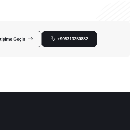
+905313250882
etişime Geçin