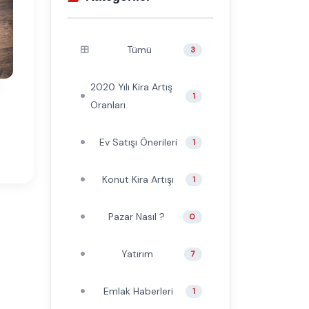
Tümü
3
2020 Yılı Kira Artış
1
Oranları
Ev Satışı Önerileri
1
Konut Kira Artışı
1
Pazar Nasıl ?
0
Yatırım
7
Emlak Haberleri
1